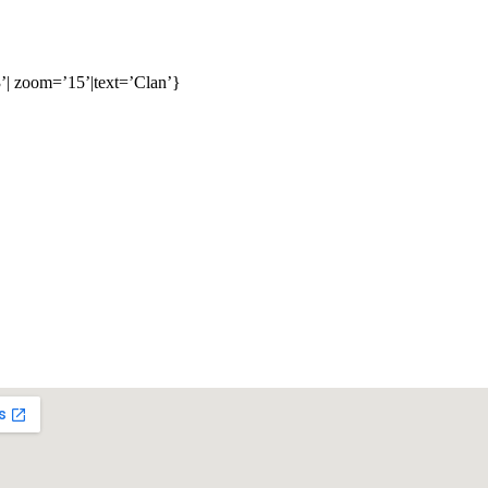
’| zoom=’15’|text=’Clan’}