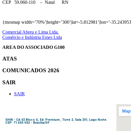
CEP 59.060-110 – Natal RN
{mosmap width=’70%’|height=’300’|lat=-5.812981’|lon=’-35.243953
Comercial Abreu e Lima Ltda.
Comércio e Indústria Emes Ltda
AREA DO ASSOCIADO G100
ATAS
COMUNICADOS 2026
SAIR
SAIR
SHIN - CA 02 Bloco G, Ed. Premium , Torre 2, Sala 201, Lago Norte.
CEP: 71.503-502 - Brasília/DF