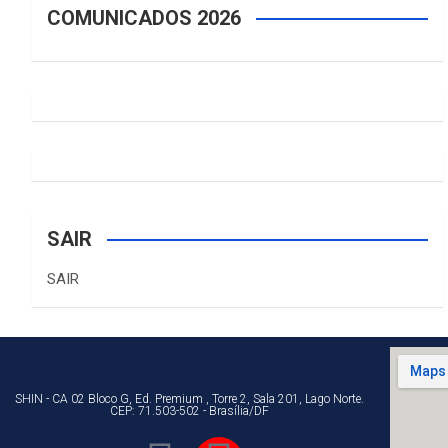
COMUNICADOS 2026
SAIR
SAIR
SHIN - CA 02 Bloco G, Ed. Premium , Torre 2, Sala 201, Lago Norte.
CEP: 71.503-502 - Brasília/DF