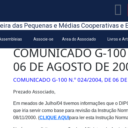
eira das Pequenas e Médias Cooperativas e 
Assembleias
Associe-se
Area do Associado
Livros e Ar
COMUNICADO G-100 N
06 DE AGOSTO DE 20
COMUNICADO G-100 N.º 024/2004, DE 06 DE
Prezado Associado,
Em meados de Julho/04 tivemos informações que o DI
que iria servir como base para revisão da Instrução No
08/11/2000. (
CLIQUE AQUI
para ler esta Instrução Norma