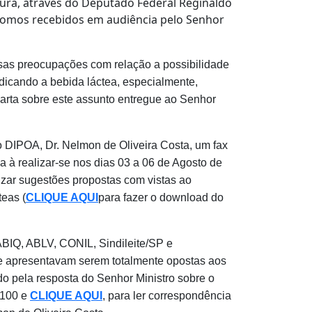
tura, através do Deputado Federal Reginaldo
 Fomos recebidos em audiência pelo Senhor
sas preocupações com relação a possibilidade
udicando a bebida láctea, especialmente,
rta sobre este assunto entregue ao Senhor
o DIPOA, Dr. Nelmon de Oliveira Costa, um fax
 à realizar-se nos dias 03 a 06 de Agosto de
zar sugestões propostas com vistas ao
eas (
CLIQUE AQUI
para fazer o download do
ABIQ, ABLV, CONIL, Sindileite/SP e
 se apresentavam serem totalmente opostas aos
o pela resposta do Senhor Ministro sobre o
-100 e
CLIQUE AQUI
,
para ler correspondência