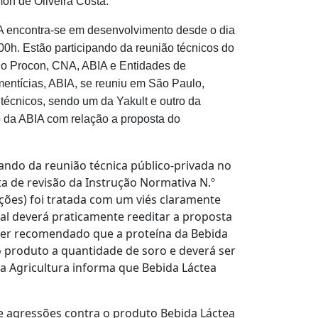
mon de Oliveira Costa.
OA encontra-se em desenvolvimento desde o dia
00h. Estão participando da reunião técnicos do
 do Procon, CNA, ABIA e Entidades de
imentícias, ABIA, se reuniu em São Paulo,
 técnicos, sendo um da Yakult e outro da
o da ABIA com relação a proposta do
ando da reunião técnica público-privada no
ta de revisão da Instrução Normativa N.º
ções) foi tratada com um viés claramente
inal deverá praticamente reeditar a proposta
á ser recomendado que a proteína da Bebida
o produto a quantidade de soro e deverá ser
 da Agricultura informa que Bebida Láctea
 agressões contra o produto Bebida Láctea