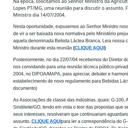
Na época, solicitamos ao Senhor Ministro da Agricul
Lopes PT/MG, uma reunião para discutir o assunto.
Ministro dia 14/07/2004.
Nesta oportunidade, expusemos ao Senhor Ministro nos
de vir a ser baixada nova normativa pelo Ministério prej
aquela denominada Bebida Láctea Branca. Leia nossa ca
Ministro durante esta reunião
(
CLIQUE AQUI
)
Posteriormente, no dia 22/07/04 recebemos do Diretor d
nos convidando para uma reunião técnica público-privada
2004, no DIPOA/MAPA, para apreciar, debater e harmoni
estabelecimento de novo regulamento para Bebidas Láct
documento)
As Associações de classe das indústrias, quais: G-100, 
Sindileite/GO, tendo em vista o teor das propostas que
seus interesses, resolveram que continuariam aguardand
assunto.
CLIQUE AQUI
para ler a correspondência do G