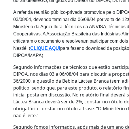
do Sindileite/GO, dirigidas ao Diretor do DIPOA, Dr. Nel
A referida reunião público-privada promovida pelo DIP
03/08/04, devendo terminar dia 06/08/04 por volta de 12:
Ministério da Agricultura, técnicos da ANVISA, técnicos
Cooperativas. A Associação Brasileira das Indústrias Al
criticaram o documento e resolveram participar com dois
Nestlé. (
CLIQUE AQUI
para fazer o download da posiçã
DIPOA/MAPA)
Segundo informações de técnicos que estão particip
DIPOA, nos dias 03 a 06/08/04 para discutir a propos
36/2000, a questão da Bebida Láctea Branca (sem adi
político, sendo que, para este produto, o relatório f
inicial posta em discussão. No relatório final dever
Láctea Branca deverá ser de 2%; constar no rótulo d
obrigatório constar no rótulo a frase: “O Ministério
não é leite.”
Segundo fomos informados, após mais de um ano de