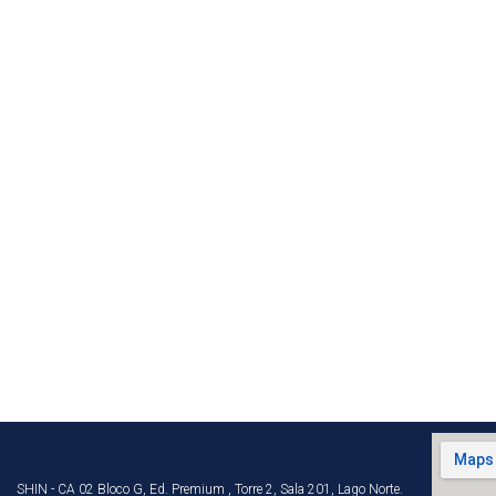
SHIN - CA 02 Bloco G, Ed. Premium , Torre 2, Sala 201, Lago Norte.