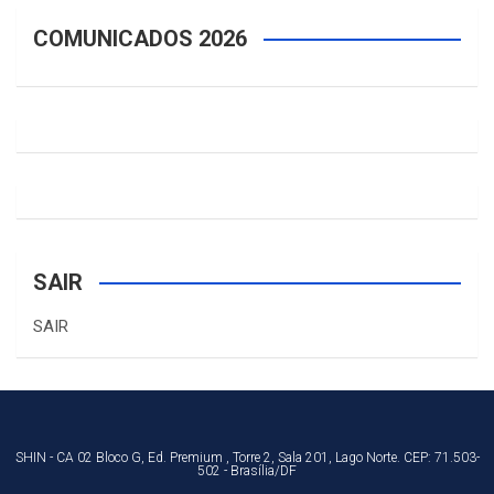
COMUNICADOS 2026
SAIR
SAIR
SHIN - CA 02 Bloco G, Ed. Premium , Torre 2, Sala 201, Lago Norte. CEP: 71.503-
502 - Brasília/DF