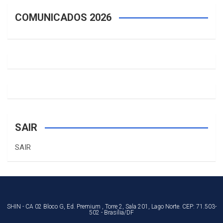
COMUNICADOS 2026
SAIR
SAIR
SHIN - CA 02 Bloco G, Ed. Premium , Torre 2, Sala 201, Lago Norte. CEP: 71.503-
502 - Brasília/DF