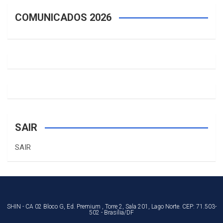
COMUNICADOS 2026
SAIR
SAIR
SHIN - CA 02 Bloco G, Ed. Premium , Torre 2, Sala 201, Lago Norte. CEP: 71.503-
502 - Brasília/DF