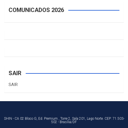
COMUNICADOS 2026
SAIR
SAIR
SHIN - CA 02 Bloco G, Ed. Premium , Torre 2, Sala 201, Lago Norte. CEP: 71.503-
502 - Brasília/DF