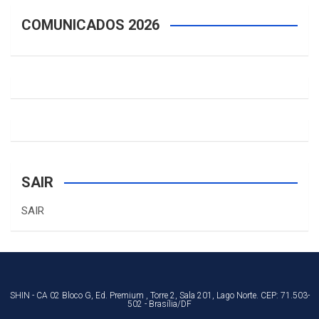
COMUNICADOS 2026
SAIR
SAIR
SHIN - CA 02 Bloco G, Ed. Premium , Torre 2, Sala 201, Lago Norte. CEP: 71.503-
502 - Brasília/DF