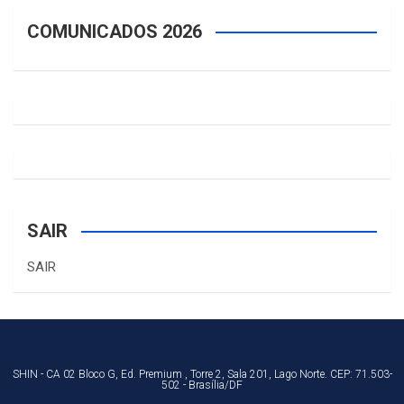
COMUNICADOS 2026
SAIR
SAIR
SHIN - CA 02 Bloco G, Ed. Premium , Torre 2, Sala 201, Lago Norte. CEP: 71.503-
502 - Brasília/DF