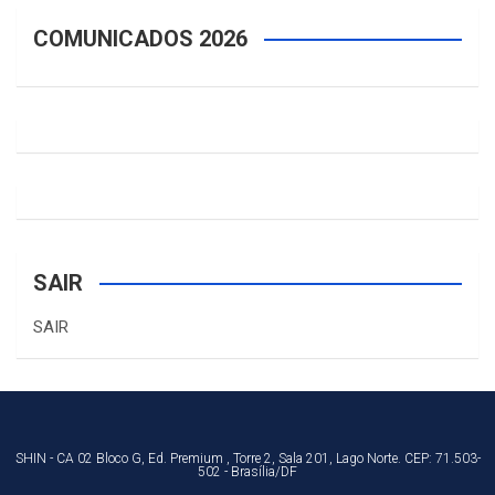
COMUNICADOS 2026
SAIR
SAIR
SHIN - CA 02 Bloco G, Ed. Premium , Torre 2, Sala 201, Lago Norte. CEP: 71.503-
502 - Brasília/DF